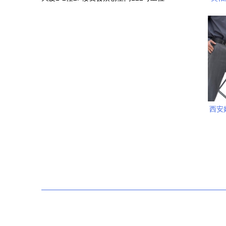
西安
作室