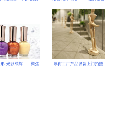
，打造更细腻的艺术薄
3月31日启幕，摄影师专属服
膜效果
务指南
形·光影成辉——聚焦
厚街工厂产品设备上门拍照
广州专业摄影服务
宇风传媒如何用专业摄影服
务赋能企业形象升级